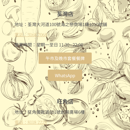
荃灣店
地址：荃灣大河道100號海之戀商場1樓1010號舖
電話：3168 7068
營業時間：星期一至日 11:30 - 22:00
午市及晚市套餐餐牌
WhatsApp
旺角店
地址：旺角彌敦道601號創興廣場6樓
電話：8118 2228