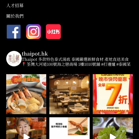
人才招募
關於我們​
thaipot.hk
Thaipot 多款特色泰式湯底
泰國嚴選新鮮食材 產地直送美食
荃灣大河道100號海之戀商場 1樓1010號舖
#打邊爐 #泰國菜