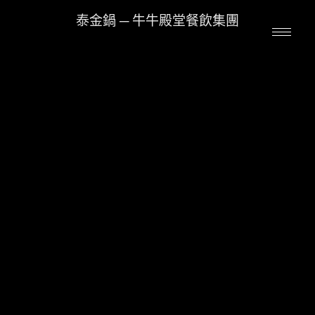
泰金鍋 ─ 牛牛殿堂餐飲集團
Skip
to
content