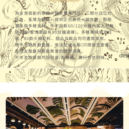
為全港首創的泰國火鍋任食專門店。三間分店位於
旺角、荃灣及觀塘，提供正宗泰式火鍋放題，配搭
潮串與多樣食材。午市設有60/120分鐘內客人可無
限任食(荃灣更設有90分鐘選擇)。多種美味湯底任
選。80款火鍋配料、甜品及飲品均可盡情享用。
晚市火鍋放題套餐，有活捉流水蝦(只限指定套餐)
是朋友聚餐與家庭聚會的理想選擇。
午市及晚放題均設兒童/長者價，實行分甘同味。