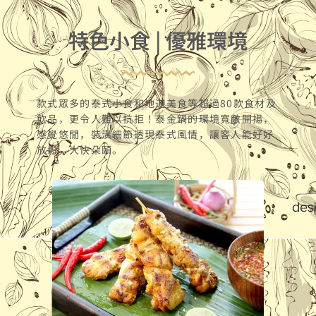
特色小食 | 優雅環境
款式眾多的泰式小食和地道美食等超過80款食材及
飲品，更令人難以抗拒！泰金鍋的環境寬敞開揚，
感覺悠閒，裝潢細節透現泰式風情，讓客人能好好
放鬆，大快朵頤。